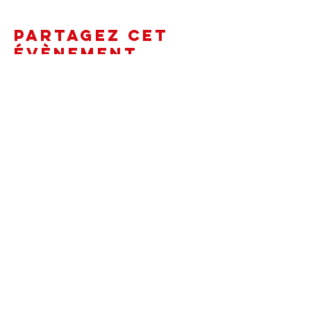
Partagez cet
évènement
2025 - Le P'tiot Bistrot - Association Moulin Creneille
5, route du Bout du Monde - 21340 CORMOT-
VAUCHIGNON
Licence : PLATESV-D-2019-001890