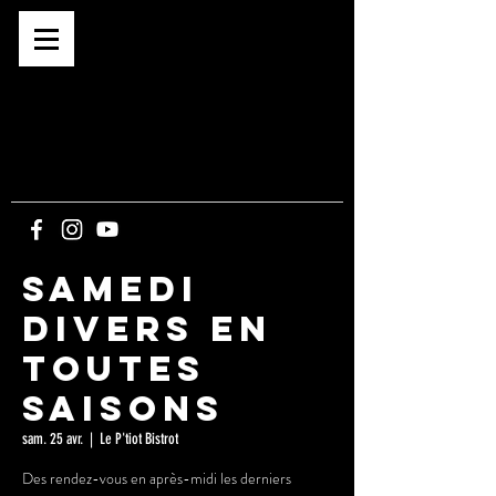
Café associatif depuis 2015
BAR -
CONCERTS -
EXPOS -
SPECTACLES
-
CINE PLEIN-AIR
5, route du Bout du Monde
21340 CORMOT-
VAUCHIGNON
Samedi
Divers en
Toutes
Saisons
sam. 25 avr.
  |  
Le P'tiot Bistrot
Des rendez-vous en après-midi les derniers