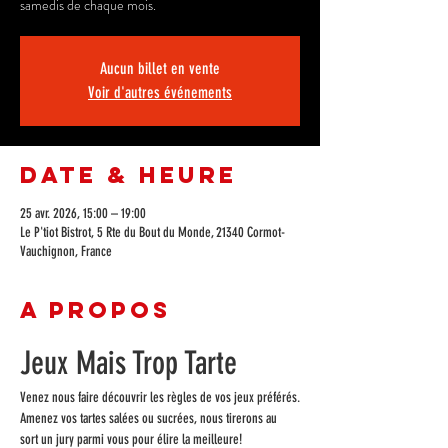
samedis de chaque mois.
Aucun billet en vente
Voir d'autres événements
Date & Heure
25 avr. 2026, 15:00 – 19:00
Le P'tiot Bistrot, 5 Rte du Bout du Monde, 21340 Cormot-
Vauchignon, France
A propos
Jeux Mais Trop Tarte
Venez nous faire découvrir les règles de vos jeux préférés.
Amenez vos tartes salées ou sucrées, nous tirerons au 
sort un jury parmi vous pour élire la meilleure!