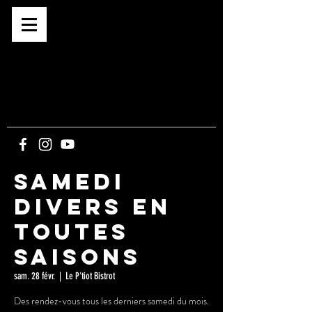
Café associatif depuis 2015
BAR -
CONCERTS -
EXPOS -
SPECTACLES
-
CINE PLEIN-AIR
5, route du Bout du Monde
21340 CORMOT-
VAUCHIGNON
Samedi
Divers en
Toutes
Saisons
sam. 28 févr.
  |  
Le P'tiot Bistrot
Des rendez-vous tous les derniers samedi du mois.