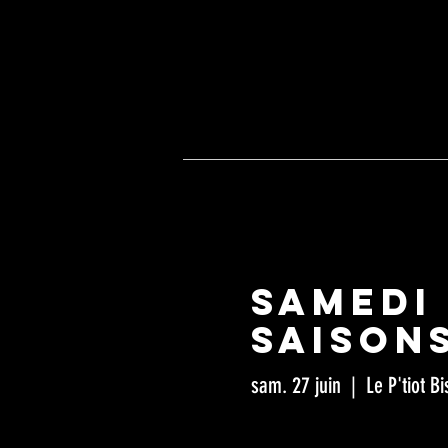
Café ass
BAR -
C
5, route
ACCUEIL
ÉVÈNEMENT
Samedi
Saison
sam. 27 juin
  |  
Le P'tiot Bi