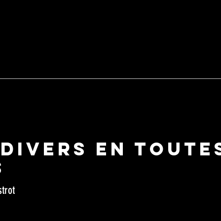
ociatif depuis 2015
ONCERTS -
EXPOS -
SPECTACLES -
CINE PLEIN-AIR
 du Bout du Monde
21340 CORMOT-VAUCHIGNON
S
HISTOIRE
CARTE
CONTACTS
NIO
 Divers en Toute
s
strot