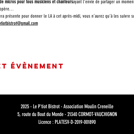
de micros pour tous musiciens et chanteurs
ayant l’envie de partager un momen
g opère…
era présente pour donner le LA à cet après-midi, vous n’aurez qu‘à les suivre sur
ptiotbistrot@gmail.com
et évènement
2025 - Le P'tiot Bistrot - Association Moulin Creneille
5, route du Bout du Monde - 21340 CORMOT-VAUCHIGNON
Licence : PLATESV-D-2019-001890