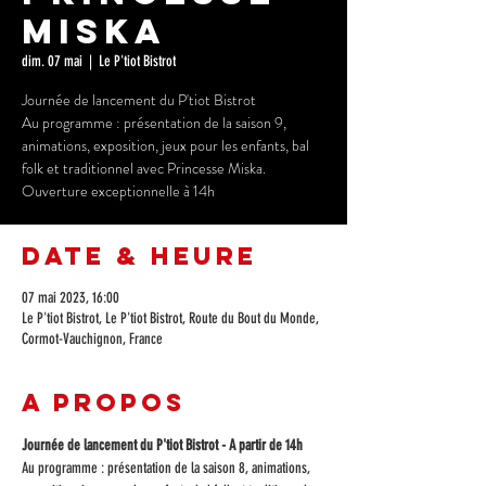
Miska
dim. 07 mai
  |  
Le P'tiot Bistrot
Journée de lancement du P'tiot Bistrot
Au programme : présentation de la saison 9,
animations, exposition, jeux pour les enfants, bal
folk et traditionnel avec Princesse Miska.
Ouverture exceptionnelle à 14h
Date & Heure
07 mai 2023, 16:00
Le P'tiot Bistrot, Le P'tiot Bistrot, Route du Bout du Monde,
Cormot-Vauchignon, France
A propos
Journée de lancement du P'tiot Bistrot - A partir de 14h
Au programme : présentation de la saison 8, animations, 