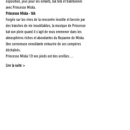
exposition, jeux pour les enfants, bal folk et traditionnel 
avec Princesse Miska.
Princesse Miska - 16h
Forgée sur les rives de la rencontre insolite et bercée par 
des tranches de vie inoubliables, la musique de Princesse 
bat son plein quand il s’agit de vous emmener dans les 
atmosphères riches et abondantes du Royaume de Miska.
Une cornemuse envoûtante entourée de ses compères 
déchaînés.
Princesse Miska ! Et vos pieds ont des oreilles…
Lire la suite >
Partagez cet
évènement