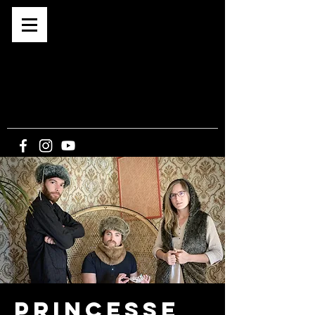
Café associatif depuis 2015
BAR -
CONCERTS -
EXPOS -
SPECTACLES
-
CINE PLEIN-AIR
5, route du Bout du Monde
21340 CORMOT-
VAUCHIGNON
Princesse