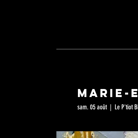
Café ass
BAR -
C
5, route
ACCUEIL
ÉVÈNEMENT
Marie-
sam. 05 août
  |  
Le P'tiot B