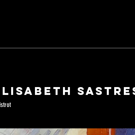
ociatif depuis 2015
ONCERTS -
EXPOS -
SPECTACLES -
CINE PLEIN-AIR
 du Bout du Monde
21340 CORMOT-VAUCHIGNON
S
HISTOIRE
CARTE
CONTACTS
NIO
Elisabeth Sastre
istrot