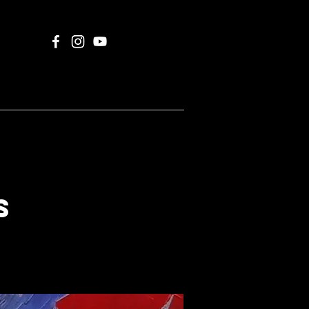
UZLETTER
More
s