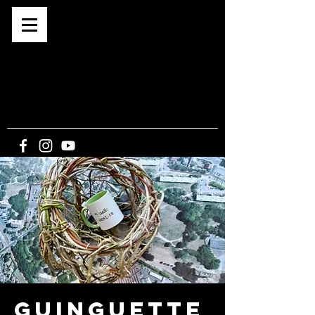
Café associatif depuis 2015
BAR -
CONCERTS -
EXPOS -
SPECTACLES
-
CINE PLEIN-AIR
5, route du Bout du Monde
21340 CORMOT-
VAUCHIGNON
Guinguette