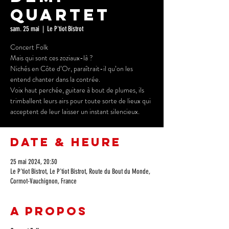
Quartet
sam. 25 mai
  |  
Le P'tiot Bistrot
Concert Folk
Mais qui sont ces zoziaux-là ?
Nichés en Côte d’Or, paraîtrait-il qu’on les
entend chanter dans la contrée.
Voix haut perchée, guitare à bout de plumes, ils
trimballent leurs airs pour toute sorte de lieux qui
acceptent de leur laisser un instant silencieux.
Date & Heure
25 mai 2024, 20:30
Le P'tiot Bistrot, Le P'tiot Bistrot, Route du Bout du Monde,
Cormot-Vauchignon, France
A propos