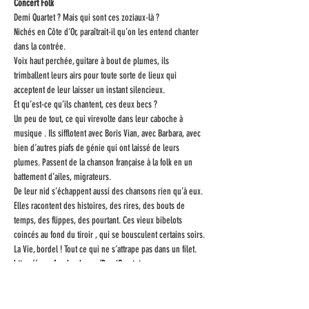
Concert Folk
Demi Quartet ? Mais qui sont ces zoziaux-là ?
Nichés en Côte d’Or, paraîtrait-il qu’on les entend chanter 
dans la contrée.  

Voix haut perchée, guitare à bout de plumes, ils 
trimballent leurs airs pour toute sorte de lieux qui 
acceptent de leur laisser un instant silencieux.
Et qu’est-ce qu’ils chantent, ces deux becs ?  

Un peu de tout, ce qui virevolte dans leur caboche à 
musique . Ils sifflotent avec Boris Vian, avec Barbara, avec 
bien d’autres piafs de génie qui ont laissé de leurs 
plumes. Passent de la chanson française à la folk en un 
battement d’ailes, migrateurs.

De leur nid s’échappent aussi des chansons rien qu’à eux. 
Elles racontent des histoires, des rires, des bouts de 
temps, des flippes, des pourtant. Ces vieux bibelots 
coincés au fond du tiroir , qui se bousculent certains soirs. 
La Vie, bordel ! Tout ce qui ne s’attrape pas dans un filet.
https://www.facebook.com/DemiQuartet
Lire la suite >