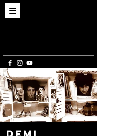
Café associatif depuis 2015
BAR -
CONCERTS -
EXPOS -
SPECTACLES
-
CINE PLEIN-AIR
5, route du Bout du Monde
21340 CORMOT-
VAUCHIGNON
Demi