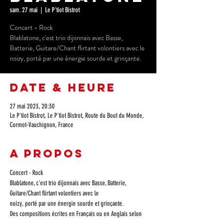
sam. 27 mai
  |  
Le P'tiot Bistrot
Concert - Rock
Blablatone, c'est trio dijonnais avec Basse,
Batterie, Guitare/Chant flirtant volontiers avec le
noizy, porté par une énergie sourde et grinçante.
Date & Heure
27 mai 2023, 20:30
Le P'tiot Bistrot, Le P'tiot Bistrot, Route du Bout du Monde,
Cormot-Vauchignon, France
A propos
Concert - Rock
Blablatone, c'est trio dijonnais avec Basse, Batterie, 
Guitare/Chant flirtant volontiers avec le

noizy, porté par une énergie sourde et grinçante.

Des compositions écrites en Français ou en Anglais selon 