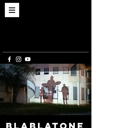
Café associatif depuis 2015
BAR -
CONCERTS -
EXPOS -
SPECTACLES
-
CINE PLEIN-AIR
5, route du Bout du Monde
21340 CORMOT-
VAUCHIGNON
Blablatone