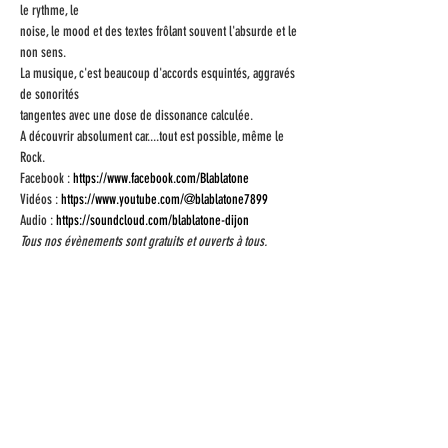
le rythme, le

noise, le mood et des textes frôlant souvent l'absurde et le 
non sens.

La musique, c'est beaucoup d'accords esquintés, aggravés 
de sonorités

tangentes avec une dose de dissonance calculée.

A découvrir absolument car....tout est possible, même le 
Rock.
Facebook : 
https://www.facebook.com/Blablatone
Vidéos : 
https://www.youtube.com/@blablatone7899
Audio : 
https://soundcloud.com/blablatone-dijon
Tous nos évènements sont gratuits et ouverts à tous.
Partagez cet
évènement