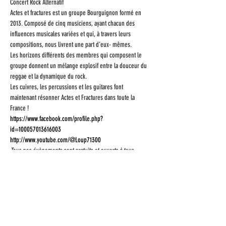
Concert Rock Alternatif
Actes et fractures est un groupe Bourguignon formé en 
2013. Composé de cinq musiciens, ayant chacun des 
influences musicales variées et qui, à travers leurs 
compositions, nous livrent une part d’eux- mêmes. 

Les horizons différents des membres qui composent le 
groupe donnent un mélange explosif entre la douceur du 
reggae et la dynamique du rock.

Les cuivres, les percussions et les guitares font 
maintenant résonner Actes et Fractures dans toute la 
France !
https://www.facebook.com/profile.php?
id=100057013616003
http://www.youtube.com/@Loup71300
Tous nos évènements sont gratuits et ouverts à tous.
Partagez cet
évènement