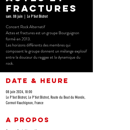
Fractures
sam. 08 juin
  |  
Le P'tiot Bistrot
Concert Rock Alternatif
Actes et fractures est un groupe Bourguignon
formé en 2013.
Les horizons différents des membres qui
composent le groupe donnent un mélange explosif
entre la douceur du reggae et la dynamique du
rock.
Date & Heure
08 juin 2024, 18:00
Le P'tiot Bistrot, Le P'tiot Bistrot, Route du Bout du Monde,
Cormot-Vauchignon, France
A propos