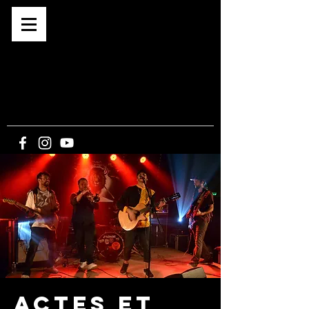
Café associatif depuis 2015
BAR -
CONCERTS -
EXPOS -
SPECTACLES
-
CINE PLEIN-AIR
5, route du Bout du Monde
21340 CORMOT-
VAUCHIGNON
Actes et